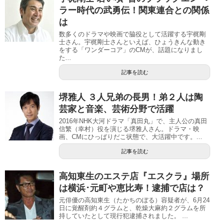
ラー時代の武勇伝！関東連合との関係
は
数多くのドラマや映画で脇役として活躍する宇梶剛
士さん。宇梶剛士さんといえば、ひょうきんな動き
をする「ワンダーコア」のCMが、話題になりまし
た...
記事を読む
堺雅人 ３人兄弟の長男！弟２人は陶
芸家と音楽、芸術分野で活躍
2016年NHK大河ドラマ「真田丸」で、主人公の真田
信繁（幸村）役を演じる堺雅人さん。ドラマ・映
画、CMにひっぱりだこ状態で、大活躍中です。...
記事を読む
高知東生のエステ店『エスクラ』場所
は横浜･元町や恵比寿！逮捕で店は？
元俳優の高知東生（たかちのぼる）容疑者が、6月24
日に覚醒剤約４グラムと、乾燥大麻約２グラムを所
持していたとして現行犯逮捕されました。 ...