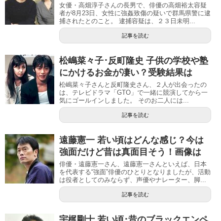
女優・高畑淳子さんの長男で、俳優の高畑裕太容疑
者が8月23日、女性に強姦致傷の疑いで群馬県警に逮
捕されたとのこと。 逮捕容疑は、２３日未明...
記事を読む
松嶋菜々子･反町隆史 子供の学校や塾
にかけるお金が凄い？受験結果は
松嶋菜々子さんと反町隆史さん、２人が出会ったの
は、テレビドラマ「GTO」で一緒に競演してから一
気にゴールインしました。 そのお二人には...
記事を読む
遠藤憲一 若い頃はどんな感じ？今は
強面だけど昔は真面目そう！画像は
俳優・遠藤憲一さん、遠藤憲一さんといえば、日本
を代表する“強面”俳優のひとりとなりましたが、活動
は役者としてのみならず、声優やナレーター、脚...
記事を読む
宇梶剛士 若い頃･昔のブラックエンペ